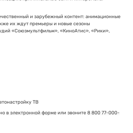
течественный и зарубежный контент: анимационные
акже их ждут премьеры и новые сезоны
удий «Союзмультфильм», «КиноАтис», «Рики»,
автонастройку ТВ
жно
в электронной форме
или звоните
8 800 77-000-