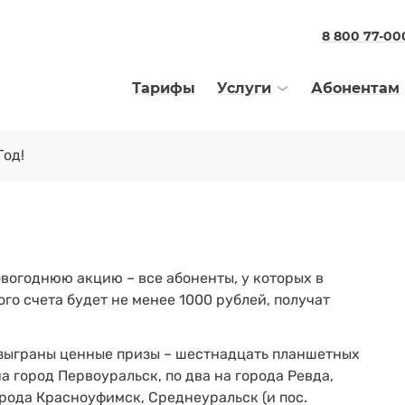
8 800 77-00
Тарифы
Услуги
Абонентам
Год!
вогоднюю акцию – все абоненты, у которых в
го счета будет не менее 1000 рублей, получат
азыграны ценные призы – шестнадцать планшетных
а город Первоуральск, по два на города Ревда,
орода Красноуфимск, Среднеуральск (и пос.